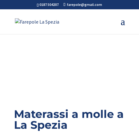
0187 504207
farepole@gmail.com
Materassi a molle a
La Spezia